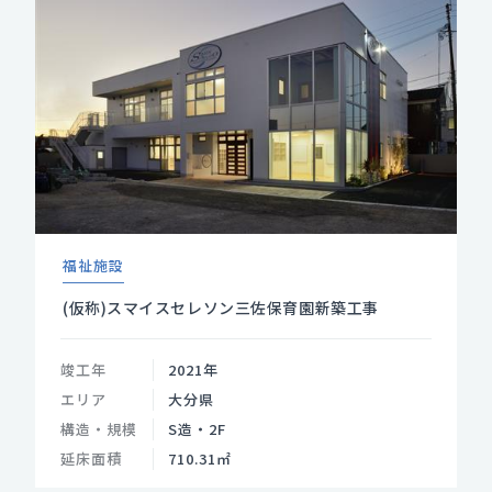
福祉施設
(仮称)スマイスセレソン三佐保育園新築工事
竣工年
2021年
エリア
大分県
構造・規模
S造・2F
延床面積
710.31㎡