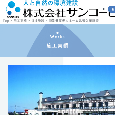
お
Top
>
施工実績
>
福祉施設
>
特別養護老人ホーム昌普久苑新築
Works
施工実績