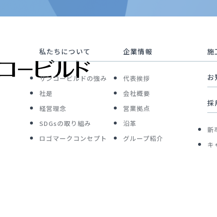
私たちについて
企業情報
施
お
サンコービルドの強み
代表挨拶
社是
会社概要
採
経営理念
営業拠点
SDGsの取り組み
沿革
新
ロゴマークコンセプト
グループ紹介
キ