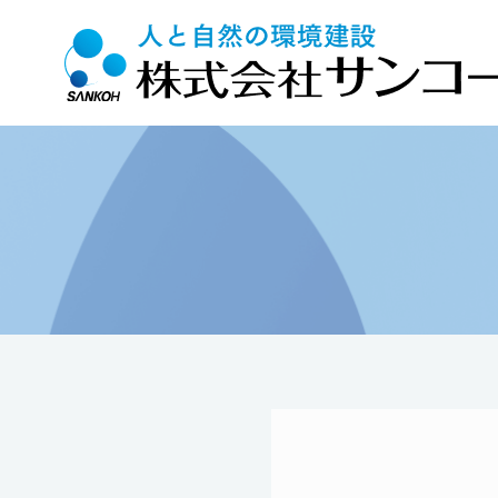
Top
>
施工実績
>
福祉施設
>
特別養護老人ホーム誠光園アネック