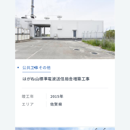
公共工事
その他
はがね山標準電波送信局舎増築工事
竣工年
2015年
エリア
佐賀県