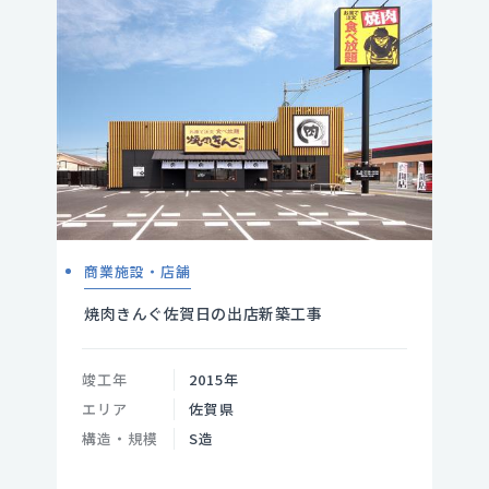
商業施設・店舗
焼肉きんぐ佐賀日の出店新築工事
竣工年
2015年
エリア
佐賀県
構造・規模
S造