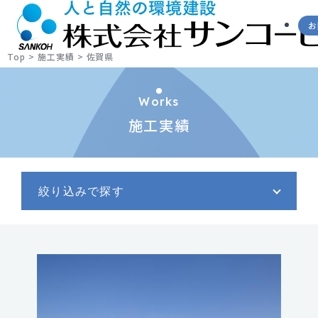
お
Top
>
施工実績
>
佐賀県
Works
施工実績
絞り込みで探す