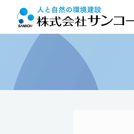
Top
>
施工実績
>
商業施設・店舗
>
焼肉きんぐ佐賀日の出店新築