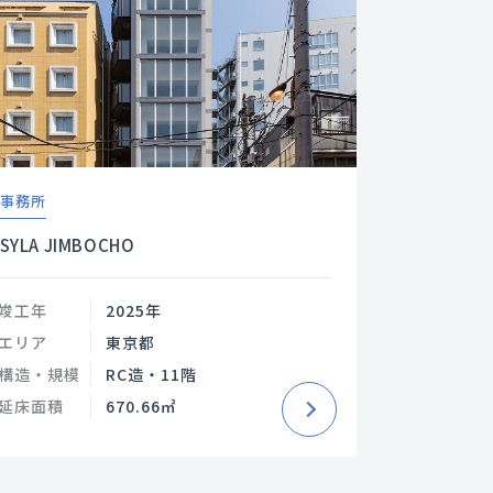
事務所
SYLA JIMBOCHO
竣工年
2025年
エリア
東京都
構造・規模
RC造・11階
延床面積
670.66㎡