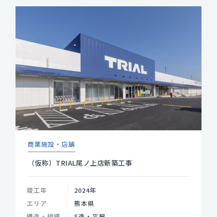
商業施設・店舗
（仮称）TRIAL尾ノ上店新築工事
竣工年
2024年
エリア
熊本県
構造・規模
S造・平屋