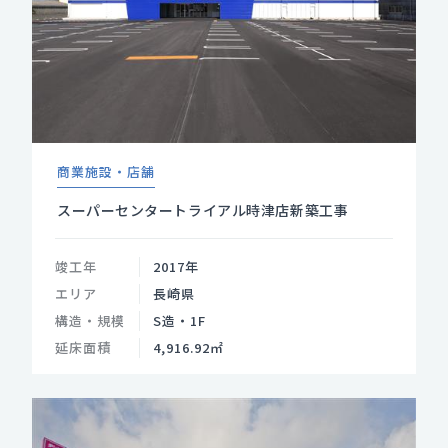
商業施設・店舗
スーパーセンタートライアル時津店新築工事
竣工年
2017年
エリア
長崎県
構造・規模
S造・1F
延床面積
4,916.92㎡