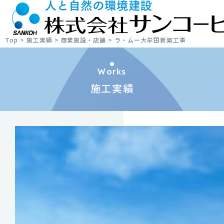
Top
>
施工実績
>
商業施設・店舗
>
ラ・ムー大牟田新築工事
Works
施工実績