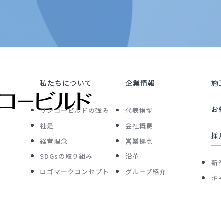
私たちについて
企業情報
施
お
サンコービルドの強み
代表挨拶
社是
会社概要
採
経営理念
営業拠点
SDGsの取り組み
沿革
新
ロゴマークコンセプト
グループ紹介
キ