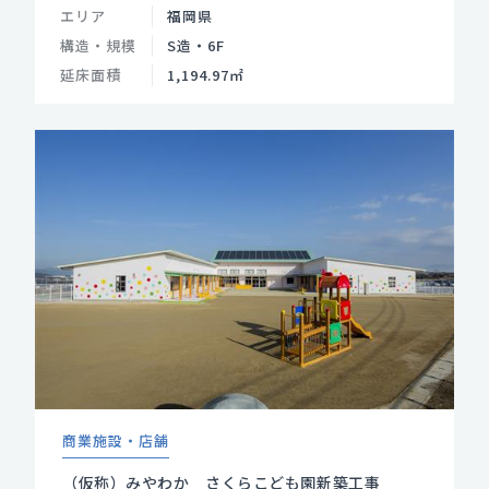
エリア
福岡県
構造・規模
S造・6F
延床面積
1,194.97㎡
商業施設・店舗
（仮称）みやわか さくらこども園新築工事