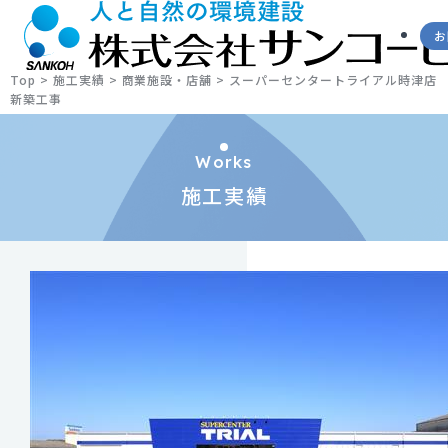
お
Top
>
施工実績
>
商業施設・店舗
>
スーパーセンタートライアル時津店
新築工事
Works
施工実績