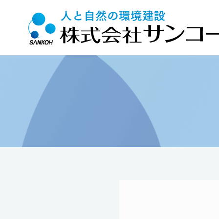
Top
>
施工実績
>
リノベーション
>
SATOMI-４番館大規模修繕