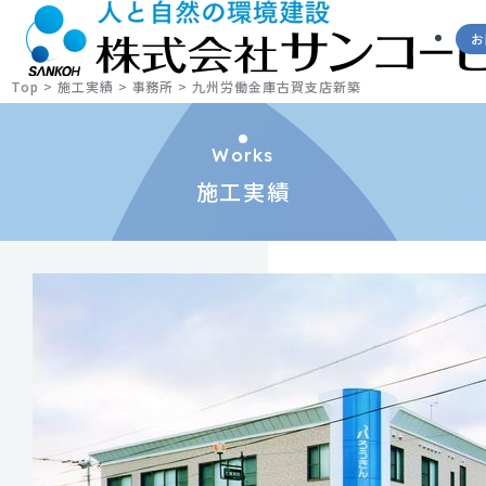
お
Top
>
施工実績
>
事務所
>
九州労働金庫古賀支店新築
Works
施工実績