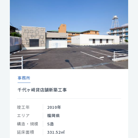
事務所
千代ヶ崎貸店舗新築工事
竣工年
2010年
エリア
福岡県
構造・規模
S造
延床面積
331.52㎡