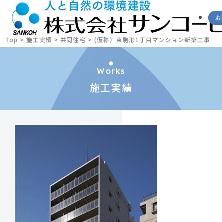
お
Top
>
施工実績
>
共同住宅
>
(仮称）東駒形1丁目マンション新築工事
Works
施工実績