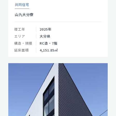
共同住宅
山九大分寮
竣工年
2025年
エリア
大分県
構造・規模
RC造・7階
延床面積
4,151.85㎡