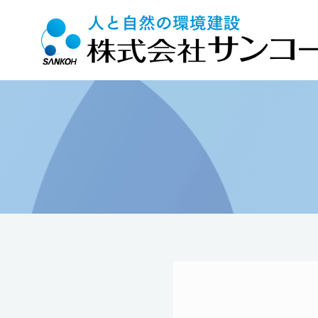
Top
>
施工実績
>
共同住宅
>
レジェンド直方新築工事