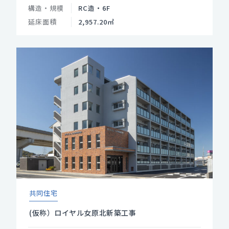
構造・規模
RC造・6F
延床面積
2,957.20㎡
共同住宅
(仮称）ロイヤル女原北新築工事