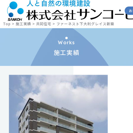
お
Top
>
施工実績
>
共同住宅
>
ファーネスト下大利グレイス新築
Works
施工実績