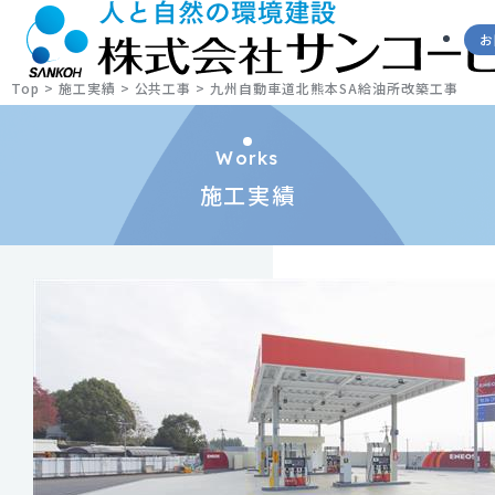
お
Top
>
施工実績
>
公共工事
>
九州自動車道北熊本SA給油所改築工事
Works
施工実績