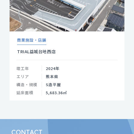
商業施設・店舗
TRIAL益城台地西店
竣工年
2024年
エリア
熊本県
構造・規模
S造平屋
延床面積
5,683.36㎡
CONTACT