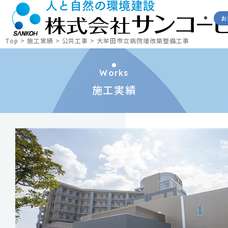
お
Top
>
施工実績
>
公共工事
>
大牟田市立病院増改築整備工事
Works
施工実績