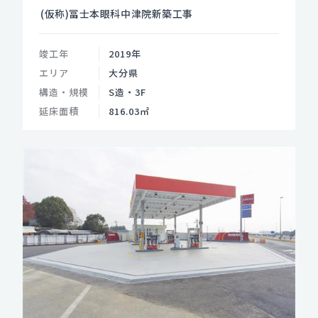
(仮称)冨士本眼科中津院新築工事
竣工年
2019年
エリア
大分県
構造・規模
S造・3F
延床面積
816.03㎡