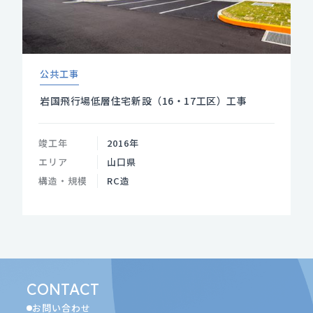
公共工事
岩国飛行場低層住宅新設（16・17工区）工事
竣工年
2016年
エリア
山口県
構造・規模
RC造
CONTACT
お問い合わせ