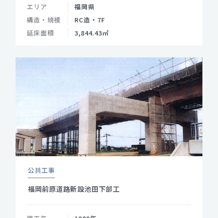
エリア
福岡県
構造・規模
RC造・7F
延床面積
3,844.43㎡
公共工事
福岡前原道路新設池田下部工