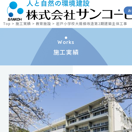
お
Top
>
施工実績
>
教育施設
>
岩戸小学校大規模改造第2期建築主体工事
Works
施工実績