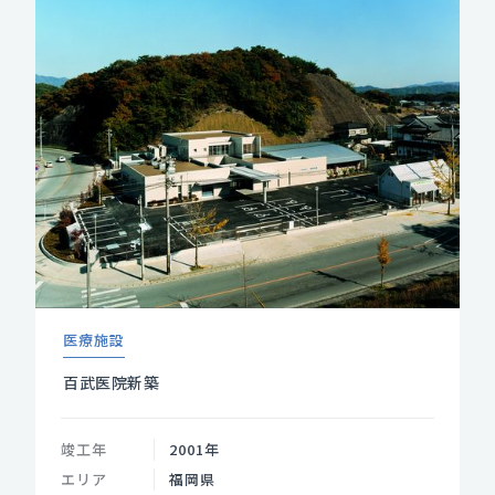
医療施設
百武医院新築
竣工年
2001年
エリア
福岡県