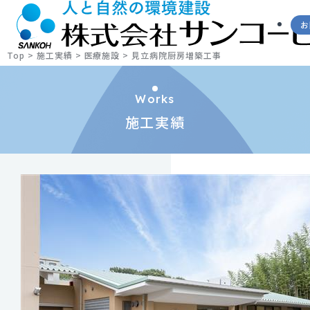
お
Top
>
施工実績
>
医療施設
>
見立病院厨房増築工事
Works
施工実績