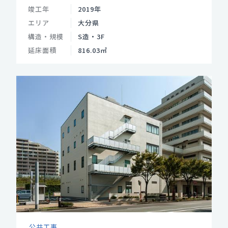
竣工年
2019年
エリア
大分県
構造・規模
S造・3F
延床面積
816.03㎡
公共工事